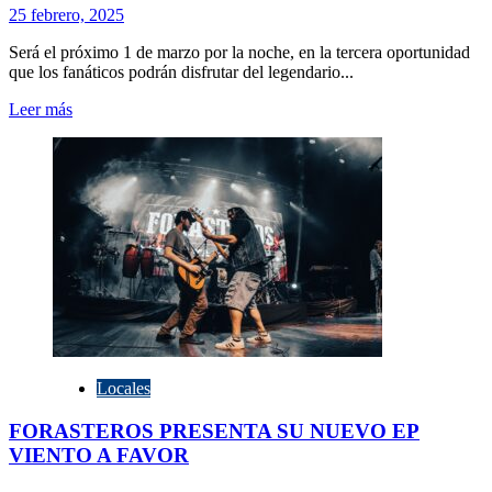
25 febrero, 2025
Será el próximo 1 de marzo por la noche, en la tercera oportunidad
que los fanáticos podrán disfrutar del legendario...
Leer
Leer más
más
sobre
Skay
y
Los
Fakires
vuelven
a
Olavarría:
tocarán
en
el
CEMO
Locales
FORASTEROS PRESENTA SU NUEVO EP
VIENTO A FAVOR