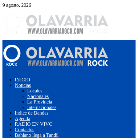
Saltar
9 agosto, 2026
al
contenido
Menú
primario
INICIO
Noticias
Locales
Nacionales
La Provincia
Internacionales
Indice de Bandas
Agenda
RADIO EN VIVO
Contactos
Bahíano llega a Tandil