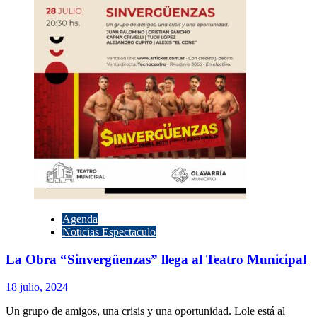
Fede
Moura,
tributo
a
Virus
en
Olavarría
Agenda
Noticias Espectaculo
La Obra “Sinvergüenzas” llega al Teatro Municipal
18 julio, 2024
Un grupo de amigos, una crisis y una oportunidad. Lole está al