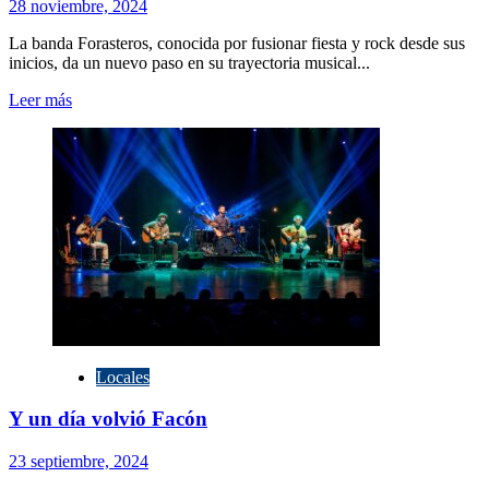
28 noviembre, 2024
La banda Forasteros, conocida por fusionar fiesta y rock desde sus
inicios, da un nuevo paso en su trayectoria musical...
Leer
Leer más
más
sobre
FORASTEROS
PRESENTA
SU
NUEVO
EP
VIENTO
A
FAVOR
Locales
Y un día volvió Facón
23 septiembre, 2024