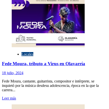
anuncian
nueva
fecha
Locales
Fede Moura, tributo a Virus en Olavarría
18 julio, 2024
Fede Moura, cantante, guitarrista, compositor e intérprete, se
inquietó por la música desdesu adolescencia, época en la que la
carrera...
Leer
Leer más
más
sobre