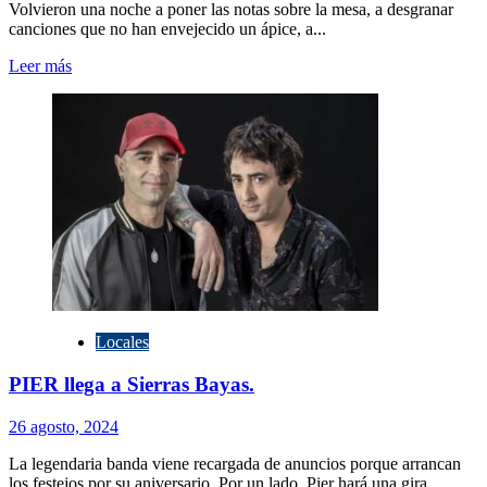
Volvieron una noche a poner las notas sobre la mesa, a desgranar
canciones que no han envejecido un ápice, a...
Leer
Leer más
más
sobre
Y
un
día
volvió
Facón
Locales
PIER llega a Sierras Bayas.
26 agosto, 2024
La legendaria banda viene recargada de anuncios porque arrancan
los festejos por su aniversario. Por un lado, Pier hará una gira