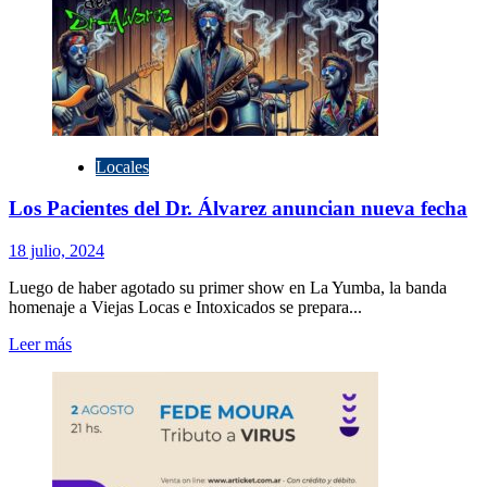
con
Leonardo
Rafa:
Rememorando
‘Vicio’
y
‘Pánico’
en
Locales
un
Show
Los Pacientes del Dr. Álvarez anuncian nueva fecha
Especial
18 julio, 2024
Luego de haber agotado su primer show en La Yumba, la banda
homenaje a Viejas Locas e Intoxicados se prepara...
Leer
Leer más
más
sobre
Los
Pacientes
del
Dr.
Álvarez