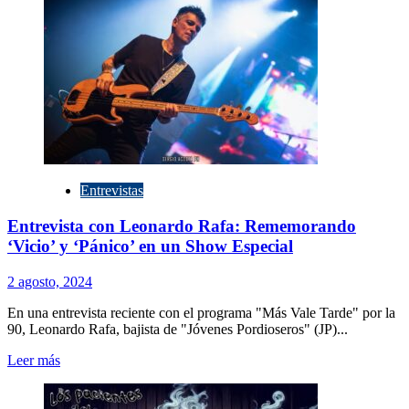
El
Plan
de
la
Mariposa
vuelve
a
Olavarría
Entrevistas
Entrevista con Leonardo Rafa: Rememorando
‘Vicio’ y ‘Pánico’ en un Show Especial
2 agosto, 2024
En una entrevista reciente con el programa "Más Vale Tarde" por la
90, Leonardo Rafa, bajista de "Jóvenes Pordioseros" (JP)...
Leer
Leer más
más
sobre
Entrevista