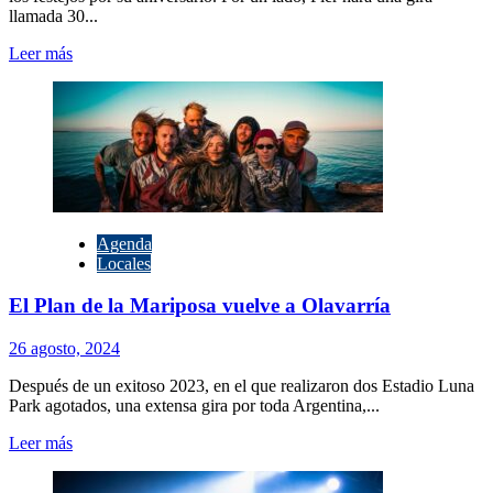
llamada 30...
Leer
Leer más
más
sobre
PIER
llega
a
Sierras
Bayas.
Agenda
Locales
El Plan de la Mariposa vuelve a Olavarría
26 agosto, 2024
Después de un exitoso 2023, en el que realizaron dos Estadio Luna
Park agotados, una extensa gira por toda Argentina,...
Leer
Leer más
más
sobre