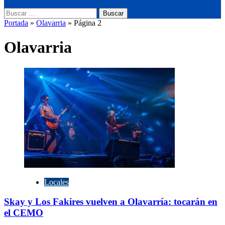
Buscar:
Portada
»
Olavarria
»
Página 2
Olavarria
Locales
Skay y Los Fakires vuelven a Olavarría: tocarán en
el CEMO