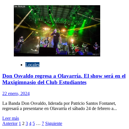
más
sobre
Facón
regresa
a
los
escenarios
y
se
presenta
en
el
Locales
Teatro
Municipal
Don Osvaldo regresa a Olavarría. El show será en el
Maxigimnasio del Club Estudiantes
22 enero, 2024
La Banda Don Osvaldo, liderada por Patricio Santos Fontanet,
regresará a presentarse en Olavarría el sábado 24 de febrero a...
Leer
Leer más
Paginación
más
Anterior
1
2
3
4
5
…
7
Siguiente
sobre