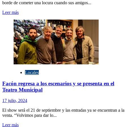
borde de cometer una locura cuando sus amigos...
Leer
Leer más
más
sobre
La
Obra
“Sinvergüenzas”
llega
al
Teatro
Municipal
Locales
Facón regresa a los escenarios y se presenta en el
Teatro Municipal
17 julio, 2024
El show será el 21 de septiembre y las entradas ya se encuentran a la
venta. “Volvimos para dar lo...
Leer
Leer más