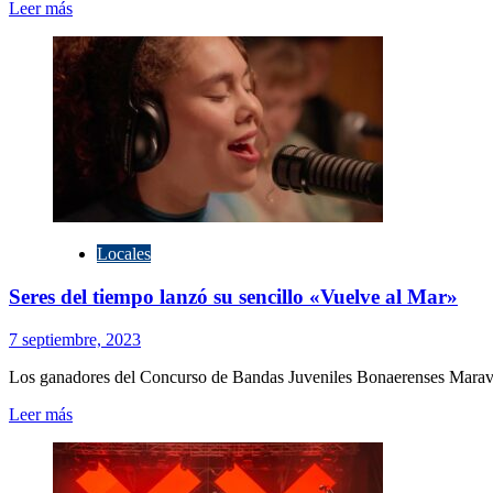
Leer
Leer más
más
sobre
La
Banda
Tandilense
¡Tal
Astilla!
Llega
a
Olavarría
con
su
Locales
Potente
Rock
Seres del tiempo lanzó su sencillo «Vuelve al Mar»
en
Vivo
7 septiembre, 2023
Los ganadores del Concurso de Bandas Juveniles Bonaerenses Maravill
Leer
Leer más
más
sobre
Seres
del