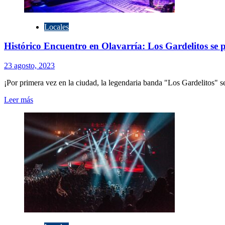
Locales
Histórico Encuentro en Olavarría: Los Gardelitos se 
23 agosto, 2023
¡Por primera vez en la ciudad, la legendaria banda "Los Gardelitos" se
Leer
Leer más
más
sobre
Histórico
Encuentro
en
Olavarría:
Los
Gardelitos
se
presentarán
para
sonar
en