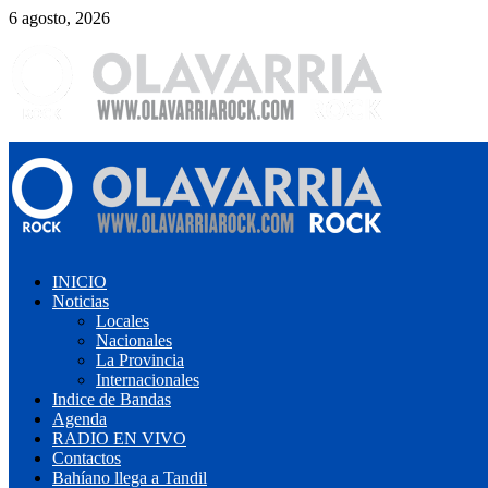
Saltar
6 agosto, 2026
al
contenido
Menú
primario
INICIO
Noticias
Locales
Nacionales
La Provincia
Internacionales
Indice de Bandas
Agenda
RADIO EN VIVO
Contactos
Bahíano llega a Tandil