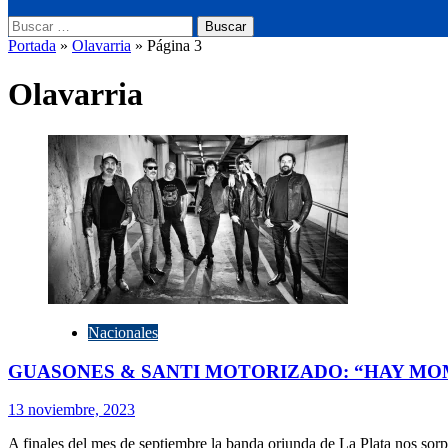
Buscar:
Portada
»
Olavarria
»
Página 3
Olavarria
Nacionales
GUASONES & SANTI MOTORIZADO: “HAY M
13 noviembre, 2023
A finales del mes de septiembre la banda oriunda de La Plata nos sorpr