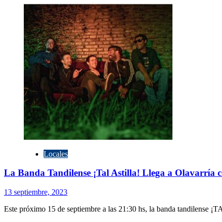
sobre
El
Teatro
Municipal
será
epicentro
del
II
Festival
de
Jazz
Locales
La Banda Tandilense ¡Tal Astilla! Llega a Olavarría 
13 septiembre, 2023
Este próximo 15 de septiembre a las 21:30 hs, la banda tandilense ¡