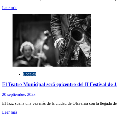
Leer
Leer más
más
sobre
GUASONES
&
SANTI
MOTORIZADO:
“HAY
MOMENTOS”
Locales
El Teatro Municipal será epicentro del II Festival de J
20 septiembre, 2023
El Jazz suena una vez más de la ciudad de Olavarría con la llegada del 
Leer
Leer más
más