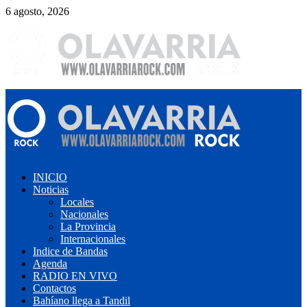
Saltar
6 agosto, 2026
al
contenido
Menú
primario
INICIO
Noticias
Locales
Nacionales
La Provincia
Internacionales
Indice de Bandas
Agenda
RADIO EN VIVO
Contactos
Bahíano llega a Tandil