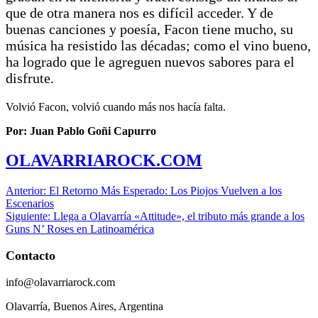
que de otra manera nos es difícil acceder. Y de
buenas canciones y poesía, Facon tiene mucho, su
música ha resistido las décadas; como el vino bueno,
ha logrado que le agreguen nuevos sabores para el
disfrute.
Volvió Facon, volvió cuando más nos hacía falta.
Por: Juan Pablo Goñi Capurro
OLAVARRIAROCK.COM
Navegación
Anterior:
El Retorno Más Esperado: Los Piojos Vuelven a los
Escenarios
de
Siguiente:
Llega a Olavarría «Attitude», el tributo más grande a los
entradas
Guns N’ Roses en Latinoamérica
Contacto
info@olavarriarock.com
Olavarría, Buenos Aires, Argentina