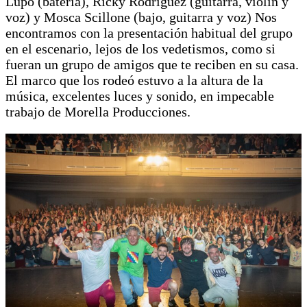
Lupo (batería), Ricky Rodriguez (guitarra, violín y
voz) y Mosca Scillone (bajo, guitarra y voz) Nos
encontramos con la presentación habitual del grupo
en el escenario, lejos de los vedetismos, como si
fueran un grupo de amigos que te reciben en su casa.
El marco que los rodeó estuvo a la altura de la
música, excelentes luces y sonido, en impecable
trabajo de Morella Producciones.