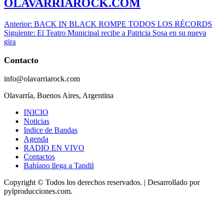
OLAVARRIAROCK.COM
Navegación
Anterior:
BACK IN BLACK ROMPE TODOS LOS RÉCORDS
Siguiente:
El Teatro Municipal recibe a Patricia Sosa en su nueva
de
gira
entradas
Contacto
info@olavarriarock.com
Olavarría, Buenos Aires, Argentina
INICIO
Noticias
Indice de Bandas
Agenda
RADIO EN VIVO
Contactos
Bahíano llega a Tandil
Copyright © Todos los derechos reservados.
|
Desarrollado
por
pylproducciones.com.