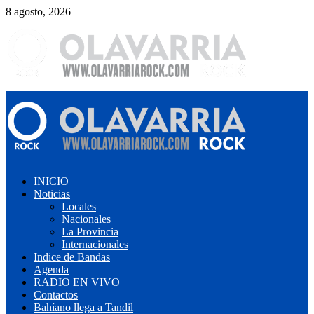
Saltar
8 agosto, 2026
al
contenido
Menú
primario
INICIO
Noticias
Locales
Nacionales
La Provincia
Internacionales
Indice de Bandas
Agenda
RADIO EN VIVO
Contactos
Bahíano llega a Tandil