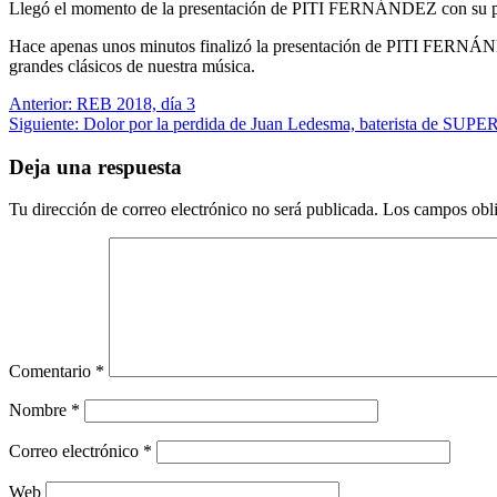
Llegó el momento de la presentación de PITI FERNÁNDEZ con su pr
Hace apenas unos minutos finalizó la presentación de PITI FERNÁNDE
grandes clásicos de nuestra música.
Navegación
Anterior:
REB 2018, día 3
Siguiente:
Dolor por la perdida de Juan Ledesma, baterista de SU
de
entradas
Deja una respuesta
Tu dirección de correo electrónico no será publicada.
Los campos obli
Comentario
*
Nombre
*
Correo electrónico
*
Web