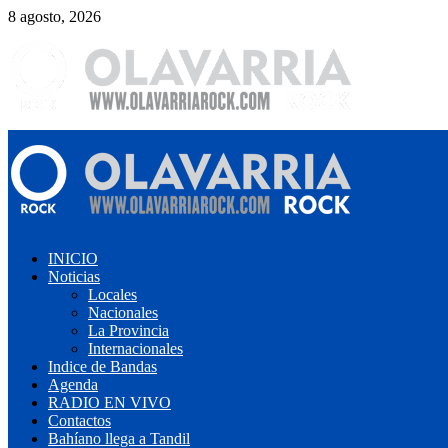
Saltar
8 agosto, 2026
al
contenido
Menú
primario
INICIO
Noticias
Locales
Nacionales
La Provincia
Internacionales
Indice de Bandas
Agenda
RADIO EN VIVO
Contactos
Bahíano llega a Tandil