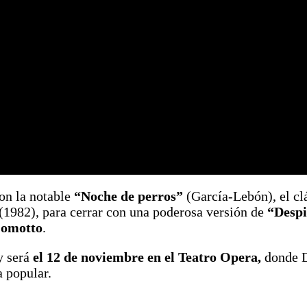
on la notable
“Noche de perros”
(García-Lebón), el cl
(1982), para cerrar con una poderosa versión de
“Despi
Comotto
.
y será
el 12 de noviembre en el Teatro Opera,
donde D
 popular.