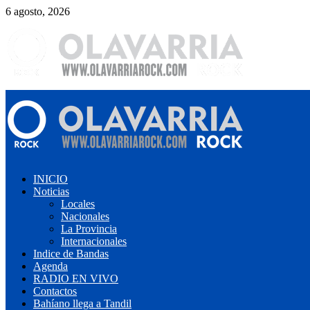
Saltar
6 agosto, 2026
al
contenido
Menú
primario
INICIO
Noticias
Locales
Nacionales
La Provincia
Internacionales
Indice de Bandas
Agenda
RADIO EN VIVO
Contactos
Bahíano llega a Tandil