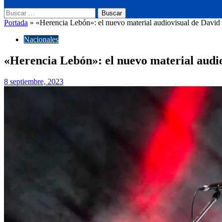
Buscar:
Portada
»
«Herencia Lebón»: el nuevo material audiovisual de Davi
Nacionales
«Herencia Lebón»: el nuevo material audi
8 septiembre, 2023