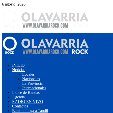
Saltar
6 agosto, 2026
al
contenido
Menú
primario
INICIO
Noticias
Locales
Nacionales
La Provincia
Internacionales
Indice de Bandas
Agenda
RADIO EN VIVO
Contactos
Bahíano llega a Tandil