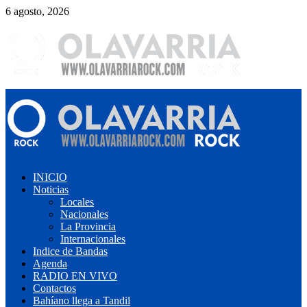
Saltar
6 agosto, 2026
al
contenido
Menú
primario
INICIO
Noticias
Locales
Nacionales
La Provincia
Internacionales
Indice de Bandas
Agenda
RADIO EN VIVO
Contactos
Bahíano llega a Tandil