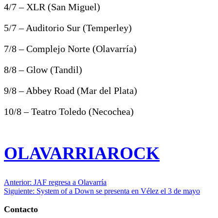
4/7 – XLR (San Miguel)
5/7 – Auditorio Sur (Temperley)
7/8 – Complejo Norte (Olavarría)
8/8 – Glow (Tandil)
9/8 – Abbey Road (Mar del Plata)
10/8 – Teatro Toledo (Necochea)
OLAVARRIAROCK
Navegación
Anterior:
JAF regresa a Olavarría
Siguiente:
System of a Down se presenta en Vélez el 3 de mayo
de
entradas
Contacto