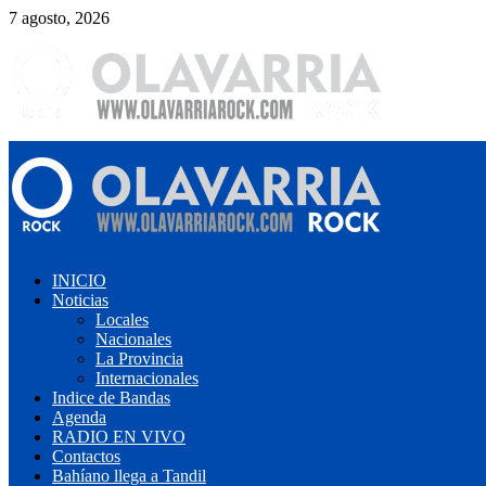
Saltar
7 agosto, 2026
al
contenido
Menú
primario
INICIO
Noticias
Locales
Nacionales
La Provincia
Internacionales
Indice de Bandas
Agenda
RADIO EN VIVO
Contactos
Bahíano llega a Tandil