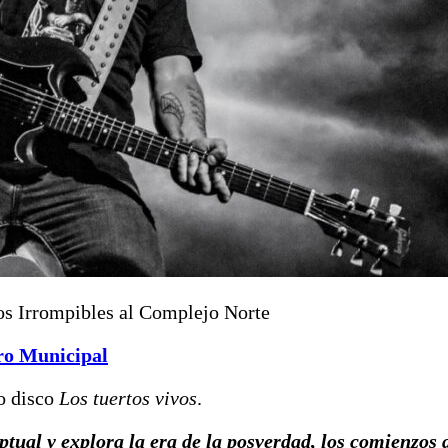
Los Irrompibles al Complejo Norte
tro Municipal
vo disco
Los tuertos vivos
.
ual y explora la era de la posverdad, los comienzos 